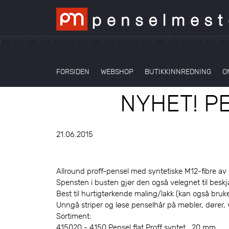
FORSIDEN
WEBSHOP
BUTIKKINNREDNING
O
NYHET! P
21.06.2015
Allround proff-pensel med syntetiske M12-fibre av h
Spensten i busten gjør den også velegnet til besk
Best til hurtigtørkende maling/lakk (kan også brukes
Unngå striper og løse penselhår på møbler, dører, v
Sortiment:
415020 - 4150 Pensel flat Proff syntet 20 mm