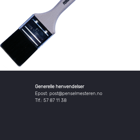
Generelle henvendelser
Epost: post@penselmesteren.no
Tlf.: 57 87 11 38