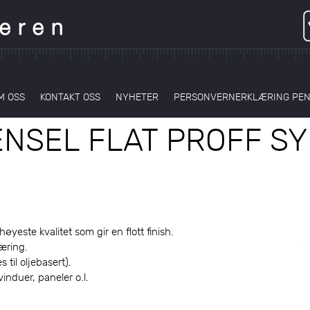
M OSS
KONTAKT OSS
NYHETER
PERSONVERNERKLÆRING PE
ENSEL FLAT PROFF SY
øyeste kvalitet som gir en flott finish.
jæring.
 til oljebasert).
induer, paneler o.l.