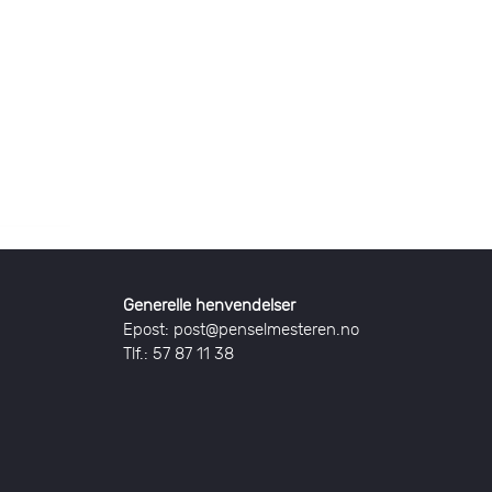
Generelle henvendelser
Epost: post@penselmesteren.no
Tlf.: 57 87 11 38