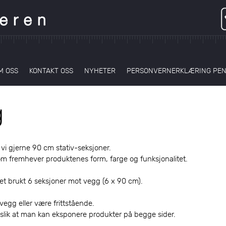
M OSS
KONTAKT OSS
NYHETER
PERSONVERNERKLÆRING PE
g
 vi gjerne 90 cm stativ-seksjoner.
om fremhever produktenes form, farge og funksjonalitet.
et brukt 6 seksjoner mot vegg (6 x 90 cm).
egg eller være frittstående.
 slik at man kan eksponere produkter på begge sider.