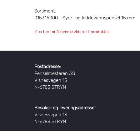
Sortiment:
015315000 - Syre- og loddevannspensel 15 mm
Klikk her for å komme videre til produktet
Postadresse:
Penselmesteren AS
Visnesvegen 13
N-6783 STRYN
Besøks- og leveringsadresse:
Visnesvegen 13
N-6783 STRYN