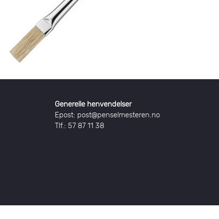
Generelle henvendelser
Epost: post@penselmesteren.no
Tlf.: 57 87 11 38