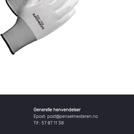
Generelle henvendelser
Epost: post@penselmesteren.no
Tlf.: 57 87 11 38