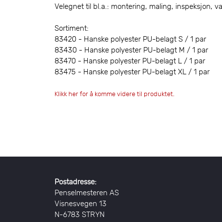
Velegnet til bl.a.: montering, maling, inspeksjon, v
Sortiment:
83420 - Hanske polyester PU-belagt S / 1 par
83430 - Hanske polyester PU-belagt M / 1 par
83470 - Hanske polyester PU-belagt L / 1 par
83475 - Hanske polyester PU-belagt XL / 1 par
Klikk her for å komme videre til produktet.
Postadresse:
Penselmesteren AS
Visnesvegen 13
N-6783 STRYN