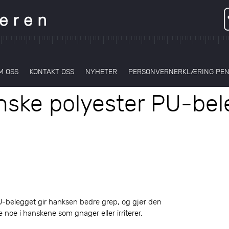
M OSS
KONTAKT OSS
NYHETER
PERSONVERNERKLÆRING PE
nske polyester PU-bel
 PU-belegget gir hanksen bedre grep, og gjør den
 noe i hanskene som gnager eller irriterer.