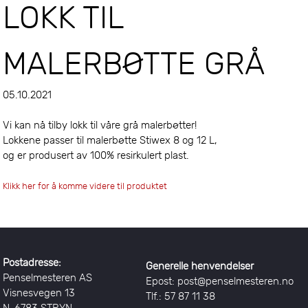
LOKK TIL
MALERBØTTE GRÅ
05.10.2021
Vi kan nå tilby lokk til våre grå malerbøtter!
Lokkene passer til malerbøtte Stiwex 8 og 12 L,
og er produsert av 100% resirkulert plast.
Klikk her for å komme videre til produktet
Postadresse:
Generelle henvendelser
Penselmesteren AS
Epost: post@penselmesteren.no
Visnesvegen 13
Tlf.: 57 87 11 38