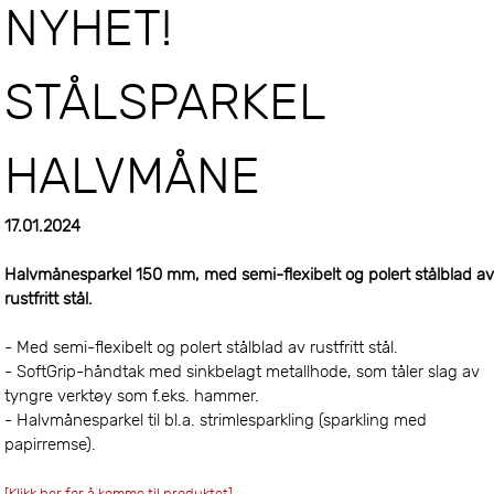
NYHET!
STÅLSPARKEL
HALVMÅNE
17.01.2024
Halvmånesparkel 150 mm, med semi-flexibelt og polert stålblad a
rustfritt stål.
- Med semi-flexibelt og polert stålblad av rustfritt stål.
- SoftGrip-håndtak med sinkbelagt metallhode, som tåler slag av
tyngre verktøy som f.eks. hammer.
- Halvmånesparkel til bl.a. strimlesparkling (sparkling med
papirremse).
[Klikk her for å komme til produktet]