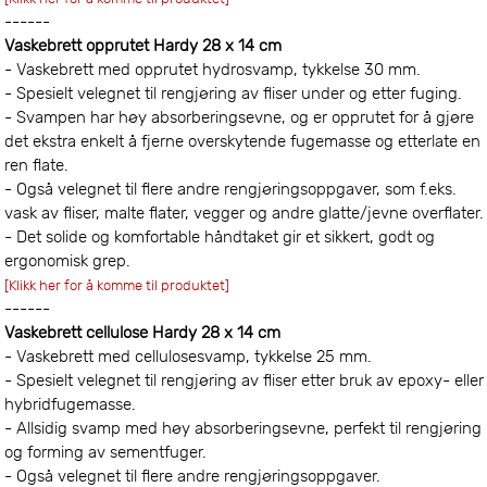
------
Vaskebrett opprutet Hardy 28 x 14 cm
- Vaskebrett med opprutet hydrosvamp, tykkelse 30 mm.
- Spesielt velegnet til rengjøring av fliser under og etter fuging.
- Svampen har høy absorberingsevne, og er opprutet for å gjøre
det ekstra enkelt å fjerne overskytende fugemasse og etterlate en
ren flate.
- Også velegnet til flere andre rengjøringsoppgaver, som f.eks.
vask av fliser, malte flater, vegger og andre glatte/jevne overflater
- Det solide og komfortable håndtaket gir et sikkert, godt og
ergonomisk grep.
[Klikk her for å komme til produktet]
------
Vaskebrett cellulose Hardy 28 x 14 cm
- Vaskebrett med cellulosesvamp, tykkelse 25 mm.
- Spesielt velegnet til rengjøring av fliser etter bruk av epoxy- eller
hybridfugemasse.
- Allsidig svamp med høy absorberingsevne, perfekt til rengjøring
og forming av sementfuger.
- Også velegnet til flere andre rengjøringsoppgaver.