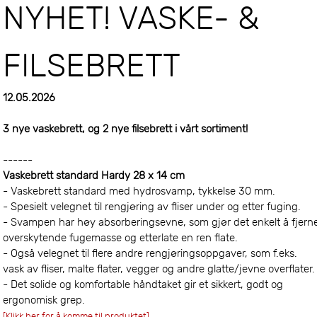
NYHET! VASKE- &
FILSEBRETT
12.05.2026
3 nye vaskebrett, og 2 nye filsebrett i vårt sortiment!
------
Vaskebrett standard Hardy 28 x 14 cm
- Vaskebrett standard med hydrosvamp, tykkelse 30 mm.
- Spesielt velegnet til rengjøring av fliser under og etter fuging.
- Svampen har høy absorberingsevne, som gjør det enkelt å fjern
overskytende fugemasse og etterlate en ren flate.
- Også velegnet til flere andre rengjøringsoppgaver, som f.eks.
vask av fliser, malte flater, vegger og andre glatte/jevne overflater
- Det solide og komfortable håndtaket gir et sikkert, godt og
ergonomisk grep.
[Klikk her for å komme til produktet]